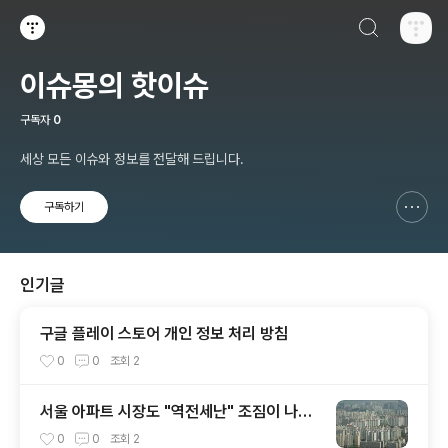
검색하기
티스토리
이슈몽의 핫이슈
구독자
0
세상 모든 이슈와 정보를 전달해 드립니다.
구독하기
신고하기 레이어
열기
인기글
구글 플레이 스토어 개인 정보 처리 방침
0
0
조회
2
서울 아파트 시장도 "역전세난" 조짐이 나타
났다?
0
0
조회
2