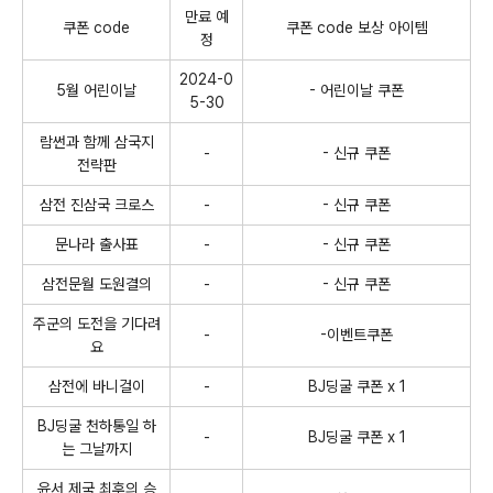
만료 예
쿠폰 code
쿠폰 code 보상 아이템
정
2024-0
5월 어린이날
- 어린이날 쿠폰
5-30
람썬과 함께 삼국지
-
- 신규 쿠폰
전략판
삼전 진삼국 크로스
-
- 신규 쿠폰
문나라 출사표
-
- 신규 쿠폰
삼전문월 도원결의
-
- 신규 쿠폰
주군의 도전을 기다려
-
-이벤트쿠폰
요
삼전에 바니걸이
-
BJ딩굴 쿠폰 x 1
BJ딩굴 천하통일 하
-
BJ딩굴 쿠폰 x 1
는 그날까지
윤서 제국 최후의 승