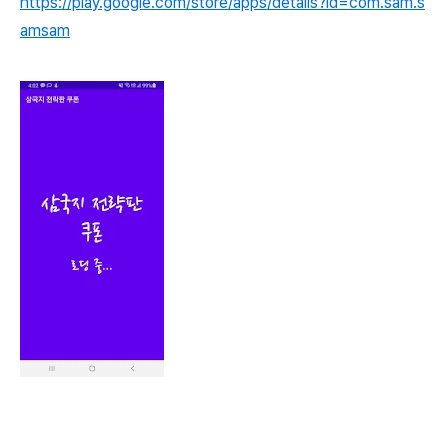
https://play.google.com/store/apps/details?id=com.sam.s
amsam