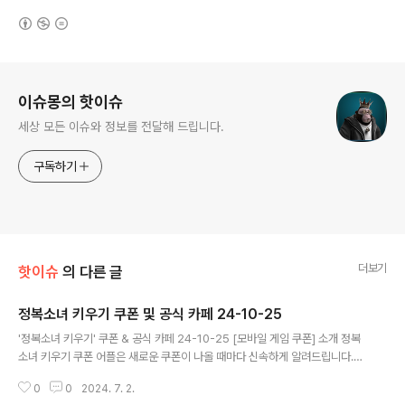
(새창열림)
로그 정보
이슈몽의 핫이슈
세상 모든 이슈와 정보를 전달해 드립니다.
구독하기
더보기
핫이슈
의 다른 글
정복소녀 키우기 쿠폰 및 공식 카페 24-10-25
글 내용
'정복소녀 키우기' 쿠폰 & 공식 카페 24-10-25 [모바일 게임 쿠폰] 소개 정복
소녀 키우기 쿠폰 어플은 새로운 쿠폰이 나올 때마다 신속하게 알려드립니다.
이제 블로그나 카페를 돌아다니지 않고도 원하는 쿠폰을 놓치지 마세요! 더 이
0
0
2024. 7. 2.
상 쿠폰 찾으러 블로그나 카페를 돌아다니지 마세요. 정복소녀 키우기 쿠폰 어