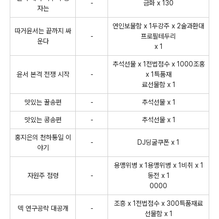
-
금화 x 130
자는
연인보물함 x 1두강주 x 2술과환대
따거윤서는 끝까지 싸
-
프로필테두리
운다
x 1
추석선물 x 1전법점수 x 1000조홍
윤서 본격 전쟁 시작
-
x 1특품재
료선물함 x 1
맛있는 꿀송편
-
추석선물 x 1
맛있는 콩송편
-
추석선물 x 1
홍지은의 천하통일 이
-
DJ딩굴쿠폰 x 1
야기
용맹위병 x 1용맹위병 x 1비취 x 1
자원주 점령
-
동전 x 1
0000
조흥 x 1전법점수 x 300특품재료
덱 연구공략 대공개
-
선물함 x 1