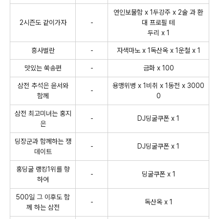
연인보물함 x 1두강주 x 2술 과 환
2시즌도 같이가자
-
대 프로필 테
두리 x 1
흥사벌란
-
자색마노 x 1독산옥 x 1운철 x 1
맛있는 쑥송편
-
금화 x 100
삼전 추석은 윤서와
용맹위병 x 1비취 x 1동전 x 3000
-
함께
0
삼전 최고미녀는 홍지
-
DJ딩굴쿠폰 x 1
은
딩장군과 함께하는 쟁
-
DJ딩굴쿠폰 x 1
데이트
홍딩굴 랭킹1위를 향
-
딩굴쿠폰 x 1
하여
500일 그 이후도 함
-
독산옥 x 1
께 하는 삼전