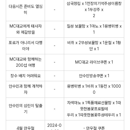
삼국정립 x 1전장의기억주성이름창
다음시즌 준비도 열심
-
x 1두강주 x
히
2
MC대교에게 태사자
칠성 보물함 x 1마노 x 1용병위병 x
-
와 제갈량을
1
포로가 아니리서 다행
비취 x 2무성보물함 x 1운철 x 1황
-
이야
단 x 1
MC대교와 함께하는
-
MC대교 라이브쿠폰 x 1
200섭 여행
장수 배치 어려워요
-
안수민방송쿠폰 x 1
안수민과 함께 개척하
용병위병 x 1비취 x 1동전 x 1000
-
자
0
자색마노 x 1특품재료선물함 x 1따
안수민의 삼린이 탈출
-
뜻한봄꽃프로필테
기
두리 x 1따뜻한봄꽃주성테두리 x 1
2024-0
4월 만우절
- 만우절 쿠폰