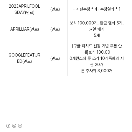
2023APRILFOOL
(만료)
- 시련수정 * 4- 수정열쇠 * 1
SDAY(만료)
보석 100,000개, 황금 열쇠 5개,
APRILLIAR(만료)
(만료)
균열 쐐기
5개
[구글 피처드 선정 기념 쿠폰 안
내]보석 100,00
GOOGLEFEATUR
(만료)
0개원소의 룬 조각 10개특화의 서
ED(만료)
판 20개
룬 주사위 3,000개
(새창열림)