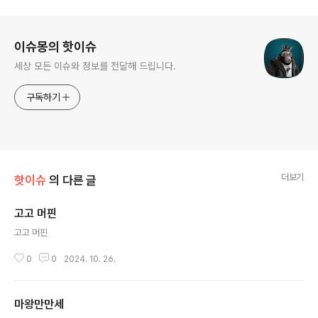
로그 정보
이슈몽의 핫이슈
세상 모든 이슈와 정보를 전달해 드립니다.
구독하기
더보기
핫이슈
의 다른 글
고고 머핀
글 내용
고고 머핀
0
0
2024. 10. 26.
마왕만만세
글 내용