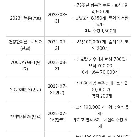
- 78주년 광복절 쿠폰 - 보석 19
4,500 개
2023-08-
2023광복절(만료)
- 핏빛조각 8,150개- 특화의 서판
31
8개-
마나 수정 1,500개
건강한여름보내세요
2023-08-
- 보석 100,000 개- 슬라이스 코
(만료)
31
인 200개
- 임모탈 키우기가 런칭 700일-
700DAYGIFT(만
2023-08-
보석 700,00
료)
31
0개- 영혼 70,000개
- 제헌절 기념 쿠폰 안내- 보석 2
2023-07-
2023제헌절(만료)
00,000 개
31(만료)
- 딱지 200개
- 보석 100,000 개- 황금 열쇠 5
2023-07-
개-
기억하자625(만료)
15(만료)
무기고 열쇠 5개- 시련의 수정 5
개