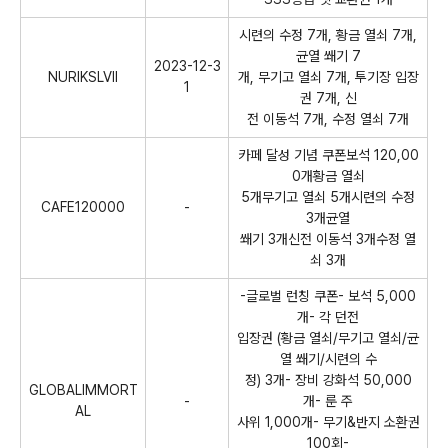
시련의 수정 7개, 황금 열쇠 7개,
균열 쐐기 7
2023-12-3
NURIKSLVII
개, 무기고 열쇠 7개, 투기장 입장
1
권 7개, 신
전 이동석 7개, 수정 열쇠 7개
카페 달성 기념 쿠폰보석 120,00
0개황금 열쇠
5개무기고 열쇠 5개시련의 수정
CAFE120000
-
3개균열
쐐기 3개신전 이동석 3개수정 열
쇠 3개
-글로벌 런칭 쿠폰- 보석 5,000
개- 각 던전
입장권 (황금 열쇠/무기고 열쇠/균
열 쐐기/시련의 수
정) 3개- 장비 강화석 50,000
GLOBALIMMORT
-
개- 룬 주
AL
사위 1,000개- 무기&반지 소환권
100회-