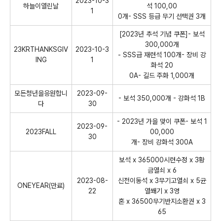
2023-10-3
하늘이열린날
석 100,00
1
0개- SSS 등급 무기 선택권 3개
[2023년 추석 기념 쿠폰]- 보석
300,000개
23KRTHANKSGIV
2023-10-3
- SSS급 재련석 100개- 장비 강
ING
1
화석 20
0A- 길드 주화 1,000개
모든청년을응원합니
2023-09-
- 보석 350,000개 - 강화석 1B
다
30
- 2023년 가을 맞이 쿠폰- 보석 1
2023-09-
2023FALL
00,000
30
개- 장비 강화석 300A
보석 x 365000시련수정 x 3황
금열쇠 x 6
2023-08-
신전이동석 x 3무기고열쇠 x 5균
ONEYEAR(만료)
22
열쐐기 x 3영
혼 x 36500무기반지소환권 x 3
65