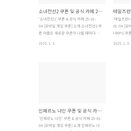
소녀전선2 쿠폰 및 공식 카페 25-01-04
'소녀전선2' 쿠폰 & 공식 카페 25-01-
'테일즈런너R
04 [모바일 게임 쿠폰] 소개 소녀전선2 쿠
01-04 [모바일 
폰 어플은 새로운 쿠폰이 나올 때마다 신
너RPG 쿠
속하게 알려드립니다. 이제 블로그나 카
때마다 신속하
2025. 1. 3.
2025. 1. 3.
페를 돌아다니지 않고도 원하는 쿠폰을
로그나 카
놓치지 마세요! 더 이상 쿠폰 찾으러 블로
쿠폰을 놓치지 마세요
그나 카페를 돌아다니지 마세요. 소녀전
러 블로그나
선2 쿠폰 어플이 모든 것을 대신해드립니
테일즈런너R
다. 기능 푸시 알람: 소녀전선2 쿠폰이 나
대신해드립니다. 기능 푸시
오면 즉시 푸시 알람으로 알려드립니다.
런너RPG 쿠폰이 나오면 즉시 푸시 알람
안드로이드 전용: 안드로이드 사용자를
으로 알려드립니다. 안
위한 특별한 쿠폰 앱 입니다. 소녀전선2
드로이드 사
쿠폰 어플 다운로드
입니다. 테일즈런너RPG 쿠폰 어플 다운
인페르노 나인 쿠폰 및 공식 카페 25-01-04
https://play.google.com/store/apps/details?..
로드 ht
'인페르노 나인' 쿠폰 & 공식 카페 25-01-
04 [모바일 게임 쿠폰] 소개 인페르노 나