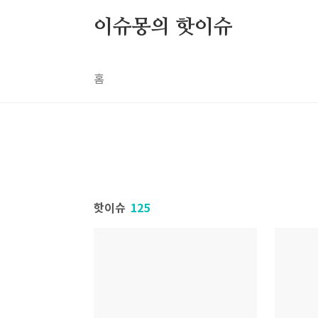
본문 바로가기
이슈몽의 핫이슈
홈
핫이슈
125