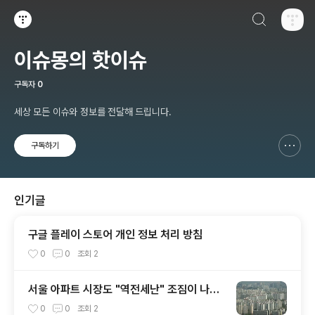
검색하기
티스토리
이슈몽의 핫이슈
구독자
0
세상 모든 이슈와 정보를 전달해 드립니다.
구독하기
신고하기 레이어
열기
인기글
구글 플레이 스토어 개인 정보 처리 방침
0
0
조회
2
서울 아파트 시장도 "역전세난" 조짐이 나타
났다?
0
0
조회
2