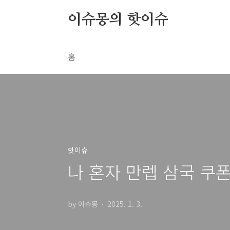
본문 바로가기
이슈몽의 핫이슈
홈
핫이슈
나 혼자 만렙 삼국 쿠폰 
by 이슈몽
2025. 1. 3.