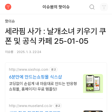
검색하기
이슈몽의 핫이슈
티스토리
핫이슈
세라핌 사가 : 날개소녀 키우기 쿠
폰 및 공식 카페 25-01-05
이슈몽
2025. 1. 3. 22:24
http://www.sixshop.com
광고
6분만에 만드는쇼핑몰 식스샵
코딩없이 손쉽게 내 마음대로 만드는 반응형
쇼핑몰, 홈페이지! 무료 템플릿!
http://www.museland.co.kr
광고