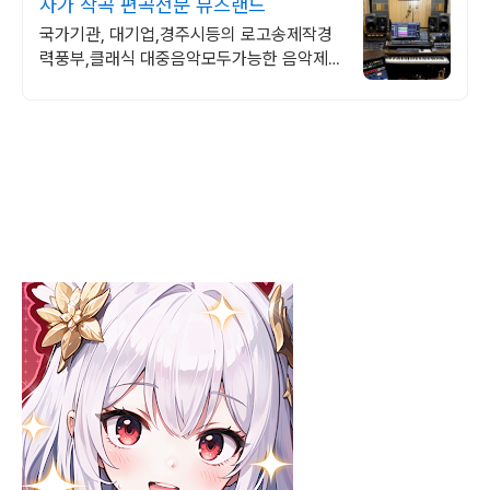
사가 작곡 편곡전문 뮤즈랜드
국가기관, 대기업,경주시등의 로고송제작경
력풍부,클래식 대중음악모두가능한 음악제
작실