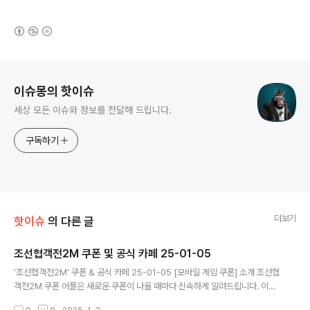
(새창열림)
로그 정보
이슈몽의 핫이슈
세상 모든 이슈와 정보를 전달해 드립니다.
구독하기
더보기
핫이슈
의 다른 글
조선협객전2M 쿠폰 및 공식 카페 25-01-05
글 내용
'조선협객전2M' 쿠폰 & 공식 카페 25-01-05 [모바일 게임 쿠폰] 소개 조선협
객전2M 쿠폰 어플은 새로운 쿠폰이 나올 때마다 신속하게 알려드립니다. 이제
블로그나 카페를 돌아다니지 않고도 원하는 쿠폰을 놓치지 마세요! 더 이상 쿠