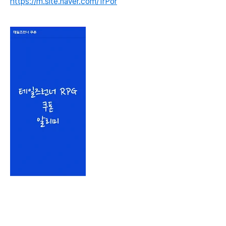
https://m.site.naver.com/1rPor