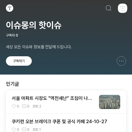
검색하기
티스토리
이슈몽의 핫이슈
구독자
0
세상 모든 이슈와 정보를 전달해 드립니다.
구독하기
신고하기 레이어
열기
인기글
서울 아파트 시장도 "역전세난" 조짐이 나타
났다?
0
0
조회
2
쿠키런 오븐 브레이크 쿠폰 및 공식 카페 24-10-27
0
0
조회
1